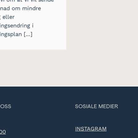
knad om mindre
 eller
ingsendring i
ingsplan […]
 OSS
SOSIALE MEDIER
INSTAGRAM
 00