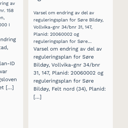
ring av
nr. 158
Varsel om endring av del av
en,
reguleringsplan for Søre Bildøy,
000 I
Vollvika-gnr 34/bnr 31, 147,
Planid: 20060002 og
endring
reguleringsplan for Søre…
tad,
Varsel om endring av del av
reguleringsplan for Søre
lan-ID
Bildøy, Vollvika-gnr 34/bnr
var
31, 147, Planid: 20060002 og
gsloven
reguleringsplan for Søre
et […]
Bildøy, Felt nord (34), Planid:
[…]