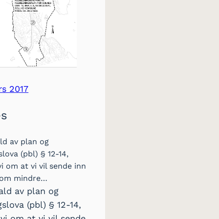
rs 2017
es
ld av plan og
lova (pbl) § 12-14,
vi om at vi vil sende inn
 om mindre…
ald av plan og
slova (pbl) § 12-14,
 vi om at vi vil sende