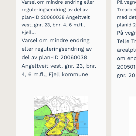
Varsel om mindre endring eller
På vegne
reguleringsendring av del av
Trearbei
plan-ID 20060038 Angeltveit
med det
vest, gnr. 23, bnr. 4, 6 m.fl.,
planid 
Fjell…
På vegn
Varsel om mindre endring
Telle T
eller reguleringsendring av
arealpl
del av plan-ID 20060038
om end
Angeltveit vest, gnr. 23, bnr.
200501
4, 6 m.fl., Fjell kommune
gnr. 20