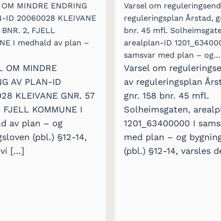
 OM MINDRE ENDRING
Varsel om reguleringsend
N-ID 20060028 KLEIVANE
reguleringsplan Årstad, g
 BNR. 2, FJELL
bnr. 45 mfl. Solheimsgat
E I medhald av plan –
arealplan-ID 1201_63400
samsvar med plan – og…
L OM MINDRE
Varsel om regulerings
G AV PLAN-ID
av reguleringsplan Års
28 KLEIVANE GNR. 57
gnr. 158 bnr. 45 mfl.
, FJELL KOMMUNE I
Solheimsgaten, arealp
d av plan – og
1201_63400000 I sams
sloven (pbl.) §12-14,
med plan – og bygnin
 vi […]
(pbl.) §12-14, varsles d