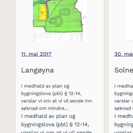
11. mai 2017
30. ma
Langøyna
Soln
I medhald av plan og
I medha
bygningslova (pbl) § 12-14,
bygnings
varslar vi om at vi vil sende inn
varslar 
søknad om mindre…
søknad
I medhald av plan og
I medh
bygningslova (pbl) § 12-14,
bygning
varslar vi om at vi vil sende
varslar