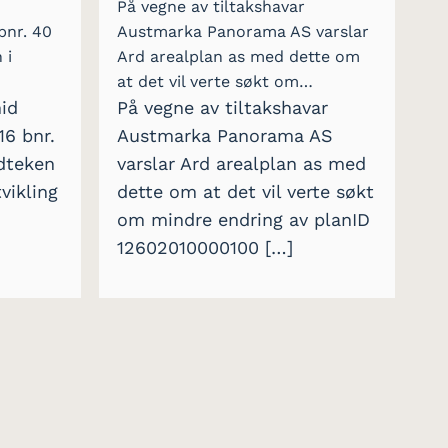
På vegne av tiltakshavar
bnr. 40
Austmarka Panorama AS varslar
 i
Ard arealplan as med dette om
at det vil verte søkt om…
nid
På vegne av tiltakshavar
16 bnr.
Austmarka Panorama AS
dteken
varslar Ard arealplan as med
vikling
dette om at det vil verte søkt
om mindre endring av planID
12602010000100 […]