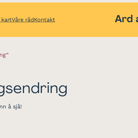
 kart
Våre råd
Kontakt
ing”
gsendring
nn å sjå!