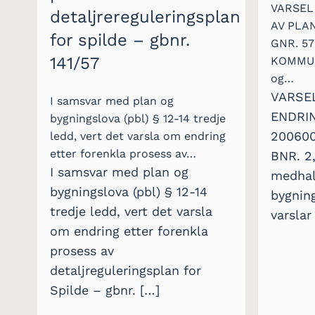
VARSEL
detaljrereguleringsplan
AV PLA
for spilde – gbnr.
GNR. 57
141/57
KOMMUN
og…
VARSE
I samsvar med plan og
ENDRIN
bygningslova (pbl) § 12-14 tredje
200600
ledd, vert det varsla om endring
etter forenkla prosess av…
BNR. 2
I samsvar med plan og
medhal
bygningslova (pbl) § 12-14
bygning
tredje ledd, vert det varsla
varslar
om endring etter forenkla
prosess av
detaljreguleringsplan for
Spilde – gbnr. […]