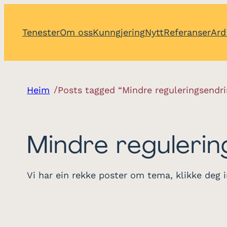
Tenester
Om oss
Kunngjering
Nytt
Referanser
Ard
/
Heim
Posts tagged “Mindre reguleringsendr
Mindre regulerin
Vi har ein rekke poster om tema, klikke deg i