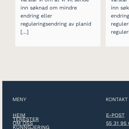
inn søknad om mindre
inn sø
endring eller
endring
reguleringsendring av planid
reguler
[…]
reguler
MENY
KONTAKT
HEIM
E-POST
TENESTER
OM OSS
55 31 95
KUNNGJERING