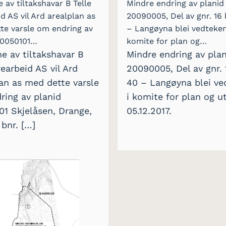
 av tiltakshavar B Telle
Mindre endring av planid
d AS vil Ard arealplan as
20090005, Del av gnr. 16 
te varsle om endring av
– Langøyna blei vedteken
20050101…
komite for plan og…
e av tiltakshavar B
Mindre endring av pla
rearbeid AS vil Ard
20090005, Del av gnr. 
an as med dette varsle
40 – Langøyna blei ve
ring av planid
i komite for plan og ut
01 Skjelåsen, Drange,
05.12.2017.
 bnr. […]