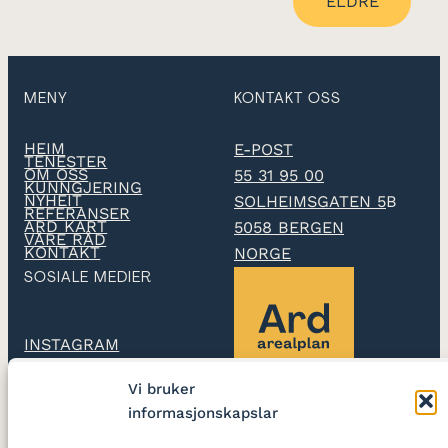
ELDRE
MENY
KONTAKT OSS
HEIM
E-POST
TENESTER
OM OSS
55 31 95 00
KUNNGJERING
NYHEIT
SOLHEIMSGATEN 5
B
REFERANSER
ARD KART
5058 BERGEN
VÅRE RÅD
KONTAKT
NORGE
SOSIALE MEDIER
INSTAGRAM
Vi bruker
LINKEDIN
informasjonskapslar
Ard arealplan
utarbeidar