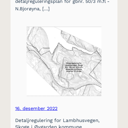
detaljreguleringsplan for gbnr. 50/3 m.fl -
N.Bjorøyna, […]
16. desember 2022
Detaljregulering for Lambhusvegen,
Skoge i Øygarden kommune.