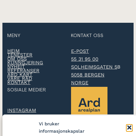
MENY
KONTAKT OSS
HEIM
E-POST
TENESTER
OM OSS
55 31 95 00
KUNNGJERING
NYHEIT
SOLHEIMSGATEN 5
B
REFERANSER
ARD KART
5058 BERGEN
VÅRE RÅD
KONTAKT
NORGE
SOSIALE MEDIER
INSTAGRAM
Vi bruker
LINKEDIN
informasjonskapslar
Ard arealplan