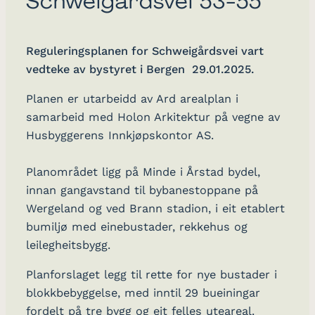
Schweigårdsvei 53-55
Reguleringsplanen for Schweigårdsvei vart
vedteke av bystyret i Bergen 29.01.2025.
Planen er utarbeidd av Ard arealplan i
samarbeid med Holon Arkitektur på vegne av
Husbyggerens Innkjøpskontor AS.
Planområdet ligg på Minde i Årstad bydel,
innan gangavstand til bybanestoppane på
Wergeland og ved Brann stadion, i eit etablert
bumiljø med einebustader, rekkehus og
leilegheitsbygg.
Planforslaget legg til rette for nye bustader i
blokkbebyggelse, med inntil 29 bueiningar
fordelt på tre bygg og eit felles uteareal.