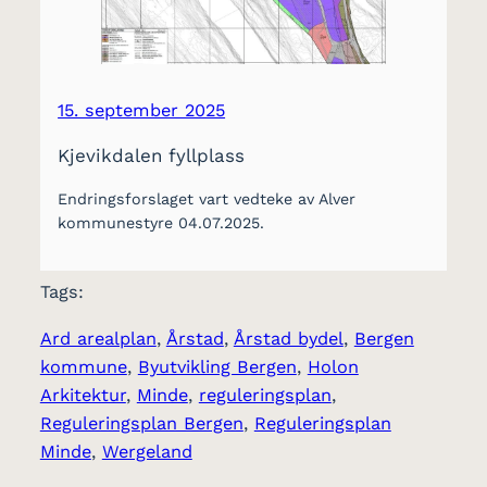
15. september 2025
Kjevikdalen fyllplass
Endringsforslaget vart vedteke av Alver
kommunestyre 04.07.2025.
Tags:
Ard arealplan
, 
Årstad
, 
Årstad bydel
, 
Bergen
kommune
, 
Byutvikling Bergen
, 
Holon
Arkitektur
, 
Minde
, 
reguleringsplan
, 
Reguleringsplan Bergen
, 
Reguleringsplan
Minde
, 
Wergeland