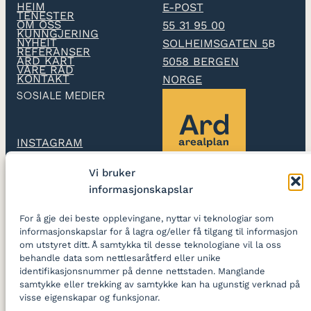
HEIM
E-POST
TENESTER
OM OSS
55 31 95 00
KUNNGJERING
NYHEIT
SOLHEIMSGATEN 5
B
REFERANSER
ARD KART
5058 BERGEN
VÅRE RÅD
KONTAKT
NORGE
SOSIALE MEDIER
INSTAGRAM
Vi bruker
LINKEDIN
informasjonskapslar
Ard arealplan
utarbeidar
For å gje dei beste opplevingane, nyttar vi teknologiar som
reguleringsplanar og
informasjonskapslar for å lagra og/eller få tilgang til informasjon
skapar gode stader
om utstyret ditt. Å samtykka til desse teknologiane vil la oss
behandle data som nettlesaråtferd eller unike
identifikasjonsnummer på denne nettstaden. Manglande
LOGG INN
samtykke eller trekking av samtykke kan ha ugunstig verknad på
visse eigenskapar og funksjonar.