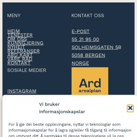
MENY
KONTAKT OSS
HEIM
E-POST
TENESTER
OM OSS
55 31 95 00
KUNNGJERING
NYHEIT
SOLHEIMSGATEN 5
B
REFERANSER
ARD KART
5058 BERGEN
VÅRE RÅD
KONTAKT
NORGE
SOSIALE MEDIER
INSTAGRAM
Vi bruker
LINKEDIN
informasjonskapslar
Ard arealplan
utarbeidar
For å gje dei beste opplevingane, nyttar vi teknologiar som
reguleringsplanar og
informasjonskapslar for å lagra og/eller få tilgang til informasjon
skapar gode stader
om utstyret ditt. Å samtykka til desse teknologiane vil la oss