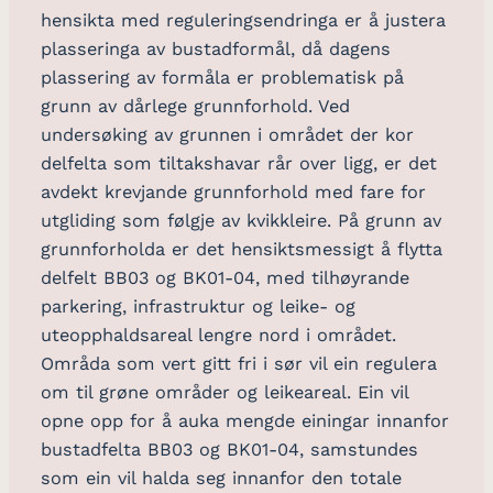
hensikta med reguleringsendringa er å justera
plasseringa av bustadformål, då dagens
plassering av formåla er problematisk på
grunn av dårlege grunnforhold. Ved
undersøking av grunnen i området der kor
delfelta som tiltakshavar rår over ligg, er det
avdekt krevjande grunnforhold med fare for
utgliding som følgje av kvikkleire. På grunn av
grunnforholda er det hensiktsmessigt å flytta
delfelt BB03 og BK01-04, med tilhøyrande
parkering, infrastruktur og leike- og
uteopphaldsareal lengre nord i området.
Områda som vert gitt fri i sør vil ein regulera
om til grøne områder og leikeareal. Ein vil
opne opp for å auka mengde einingar innanfor
bustadfelta BB03 og BK01-04, samstundes
som ein vil halda seg innanfor den totale