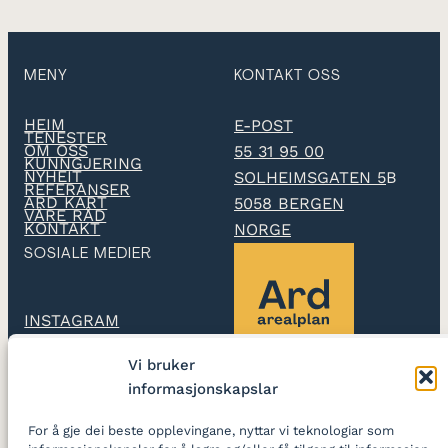
MENY
KONTAKT OSS
HEIM
E-POST
TENESTER
OM OSS
55 31 95 00
KUNNGJERING
NYHEIT
SOLHEIMSGATEN 5
B
REFERANSER
ARD KART
5058 BERGEN
VÅRE RÅD
KONTAKT
NORGE
SOSIALE MEDIER
INSTAGRAM
Vi bruker
LINKEDIN
informasjonskapslar
Ard arealplan
utarbeidar
For å gje dei beste opplevingane, nyttar vi teknologiar som
reguleringsplanar og