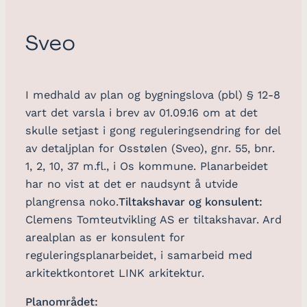
Sveo
I medhald av plan og bygningslova (pbl) § 12-8
vart det varsla i brev av 01.09.16 om at det
skulle setjast i gong reguleringsendring for del
av detaljplan for Osstølen (Sveo), gnr. 55, bnr.
1, 2, 10, 37 m.fl., i Os kommune. Planarbeidet
har no vist at det er naudsynt å utvide
plangrensa noko.
Tiltakshavar og konsulent:
Clemens Tomteutvikling AS er tiltakshavar. Ard
arealplan as er konsulent for
reguleringsplanarbeidet, i samarbeid med
arkitektkontoret LINK arkitektur.
Planområdet: