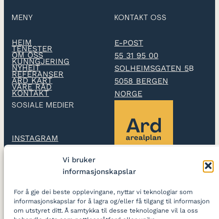
MENY
KONTAKT OSS
HEIM
E-POST
TENESTER
OM OSS
55 31 95 00
KUNNGJERING
NYHEIT
SOLHEIMSGATEN 5
B
REFERANSER
ARD KART
5058 BERGEN
VÅRE RÅD
KONTAKT
NORGE
SOSIALE MEDIER
INSTAGRAM
Vi bruker
LINKEDIN
informasjonskapslar
Ard arealplan
utarbeidar
For å gje dei beste opplevingane, nyttar vi teknologiar som
reguleringsplanar og
informasjonskapslar for å lagra og/eller få tilgang til informasjon
skapar gode stader
om utstyret ditt. Å samtykka til desse teknologiane vil la oss