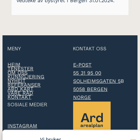
vedteke av bystyret i Bergen 31.01.2024.
MENY
KONTAKT OSS
HEIM
E-POST
TENESTER
OM OSS
55 31 95 00
KUNNGJERING
NYHEIT
SOLHEIMSGATEN 5
B
REFERANSER
ARD KART
5058 BERGEN
VÅRE RÅD
KONTAKT
NORGE
SOSIALE MEDIER
INSTAGRAM
Vi bruker