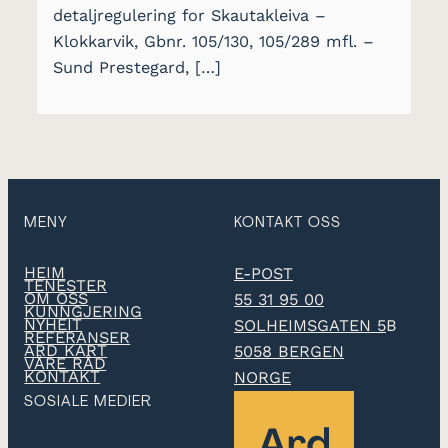
detaljregulering for Skautakleiva –
Klokkarvik, Gbnr. 105/130, 105/289 mfl. –
Sund Prestegard, […]
MENY
KONTAKT OSS
HEIM
E-POST
TENESTER
OM OSS
55 31 95 00
KUNNGJERING
NYHEIT
SOLHEIMSGATEN 5
B
REFERANSER
ARD KART
5058 BERGEN
VÅRE RÅD
KONTAKT
NORGE
SOSIALE MEDIER