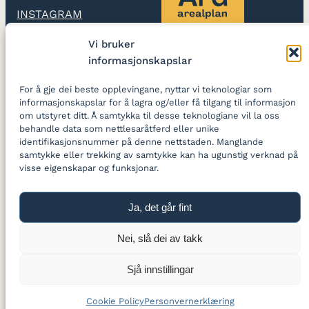
INSTAGRAM
Vi bruker
LINKEDIN
informasjonskapslar
Ard arealplan
utarbeidar
For å gje dei beste opplevingane, nyttar vi teknologiar som
reguleringsplanar og
informasjonskapslar for å lagra og/eller få tilgang til informasjon
skapar gode stader
om utstyret ditt. Å samtykka til desse teknologiane vil la oss
behandle data som nettlesaråtferd eller unike
identifikasjonsnummer på denne nettstaden. Manglande
LOGG INN
samtykke eller trekking av samtykke kan ha ugunstig verknad på
visse eigenskapar og funksjonar.
Ja, det går fint
Personvernfråsegn
Nei, slå dei av takk
Sjå innstillingar
Laget av jhaland.com
Cookie Policy
Personvernerklæring