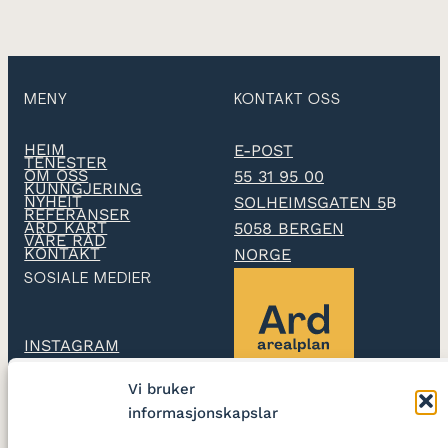
MENY
KONTAKT OSS
HEIM
E-POST
TENESTER
OM OSS
55 31 95 00
KUNNGJERING
NYHEIT
SOLHEIMSGATEN 5
B
REFERANSER
ARD KART
5058 BERGEN
VÅRE RÅD
KONTAKT
NORGE
SOSIALE MEDIER
INSTAGRAM
Vi bruker
LINKEDIN
informasjonskapslar
Ard arealplan
utarbeidar