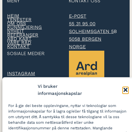
MENY
KONTAKT OSS
HEIM
E-POST
TENESTER
OM OSS
55 31 95 00
KUNNGJERING
NYHEIT
SOLHEIMSGATEN 5
B
REFERANSER
ARD KART
5058 BERGEN
VÅRE RÅD
KONTAKT
NORGE
SOSIALE MEDIER
INSTAGRAM
Vi bruker
LINKEDIN
informasjonskapslar
Ard arealplan
utarbeidar
For å gje dei beste opplevingane, nyttar vi teknologiar som
reguleringsplanar og
informasjonskapslar for å lagra og/eller få tilgang til informasjon
skapar gode stader
om utstyret ditt. Å samtykka til desse teknologiane vil la oss
behandle data som nettlesaråtferd eller unike
identifikasjonsnummer på denne nettstaden. Manglande
LOGG INN