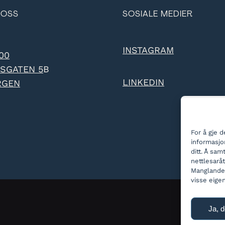
 OSS
SOSIALE MEDIER
INSTAGRAM
 00
SGATEN 5
B
LINKEDIN
RGEN
For å gje 
informasjon
ditt. Å sa
nettlesarå
Manglande 
visse eige
Ja, d