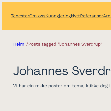
Tenester
Om oss
Kunngjering
Nytt
Referanser
Ard
/
Heim
Posts tagged “Johannes Sverdrup”
Johannes Sverd
Vi har ein rekke poster om tema, klikke deg i