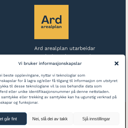
Ard arealplan utarbeidar
reguleringsplanar og skapar
Vi bruker informasjonskapslar
gode stader
dei beste opplevingane, nyttar vi teknologiar som
LOGG INN
skapslar for å lagra og/eller få tilgang til informasjon om utstyret
mtykka til desse teknologiane vil la oss behandle data som
tferd eller unike identifikasjonsnummer på denne nettstaden.
samtykke eller trekking av samtykke kan ha ugunstig verknad på
nskapar og funksjonar.
et går fint
Nei, slå dei av takk
Sjå innstillingar
Laget av jhaland.com