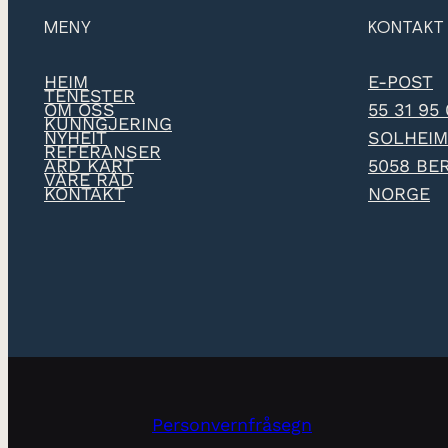
MENY
KONTAKT
HEIM
E-POST
TENESTER
OM OSS
55 31 95
KUNNGJERING
NYHEIT
SOLHEIM
REFERANSER
ARD KART
5058 BE
VÅRE RÅD
KONTAKT
NORGE
Personvernfråsegn