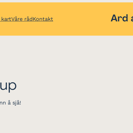
 kart
Våre råd
Kontakt
rup
nn å sjå!