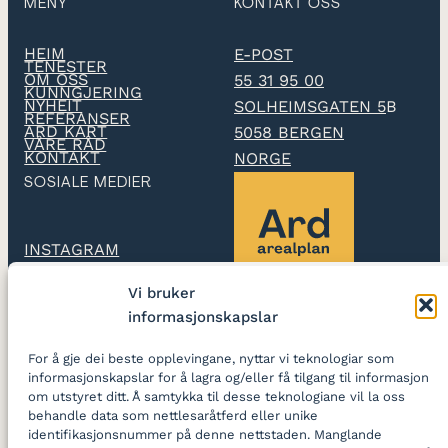
MENY
KONTAKT OSS
HEIM
E-POST
TENESTER
OM OSS
55 31 95 00
KUNNGJERING
NYHEIT
SOLHEIMSGATEN 5
B
REFERANSER
ARD KART
5058 BERGEN
VÅRE RÅD
KONTAKT
NORGE
SOSIALE MEDIER
INSTAGRAM
Vi bruker
LINKEDIN
informasjonskapslar
Ard arealplan
utarbeidar
For å gje dei beste opplevingane, nyttar vi teknologiar som
reguleringsplanar og
informasjonskapslar for å lagra og/eller få tilgang til informasjon
skapar gode stader
om utstyret ditt. Å samtykka til desse teknologiane vil la oss
behandle data som nettlesaråtferd eller unike
identifikasjonsnummer på denne nettstaden. Manglande
LOGG INN