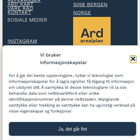
REFERANSER
ARD KART
5058 BERGEN
VÅRE RÅD
KONTAKT
NORGE
SOSIALE MEDIER
INSTAGRAM
Vi bruker
LINKEDIN
informasjonskapslar
Ard arealplan
utarbeidar
For å gje dei beste opplevingane, nyttar vi teknologiar som
reguleringsplanar og
informasjonskapslar for å lagra og/eller få tilgang til informasjon
skapar gode stader
om utstyret ditt. Å samtykka til desse teknologiane vil la oss
behandle data som nettlesaråtferd eller unike
identifikasjonsnummer på denne nettstaden. Manglande
LOGG INN
samtykke eller trekking av samtykke kan ha ugunstig verknad på
visse eigenskapar og funksjonar.
Ja, det går fint
Personvernfråsegn