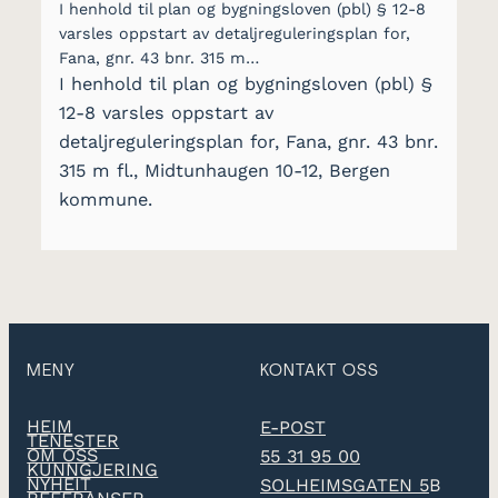
I henhold til plan og bygningsloven (pbl) § 12-8
varsles oppstart av detaljreguleringsplan for,
Fana, gnr. 43 bnr. 315 m…
I henhold til plan og bygningsloven (pbl) §
12-8 varsles oppstart av
detaljreguleringsplan for, Fana, gnr. 43 bnr.
315 m fl., Midtunhaugen 10-12, Bergen
kommune.
MENY
KONTAKT OSS
HEIM
E-POST
TENESTER
OM OSS
55 31 95 00
KUNNGJERING
NYHEIT
SOLHEIMSGATEN 5
B