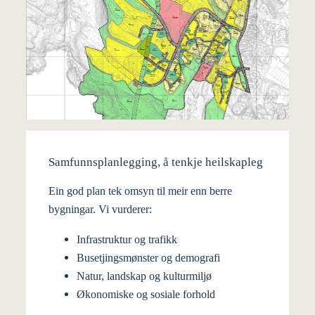
Stor plan
Samfunnsplanlegging, å tenkje heilskapleg
Planområdet er på om lag 230 dekar og er i
Ein god plan tek omsyn til meir enn berre
kommuneplanen avsett til framtidig
bygningar. Vi vurderer:
bustadføremål.
Infrastruktur og trafikk
Planen legg til rette for bustadfortetting,
Busetjingsmønster og demografi
barnehage og mogleg framtidig skule, med kort
Natur, landskap og kulturmiljø
avstand til lokalsenteret på Frekhaug. Plangrepet
Økonomiske og sosiale forhold
byggjer på gode interne samband for mjuke