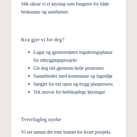
trafikantar, og legg vekt på helse og tryggleik i
Slik sikrar vi ei løysing som fungerer for både
kvardagen.
brukarane og samfunnet.
Kva gjer vi for deg?
Lagar og gjennomfører reguleringsplanar
for utbyggingsprosjekt
Gir deg råd gjennom heile prosessen
Samarbeider med kommunar og fagmiljø
Sørgjer for ein open og trygg planprosess
Tek ansvar for heilskaplege løysingar
Tverrfagleg styrke
Vi set saman det rette teamet for kvart prosjekt.