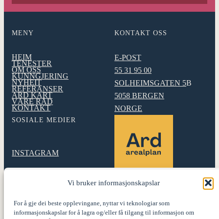
MENY
KONTAKT OSS
HEIM
E-POST
TENESTER
OM OSS
55 31 95 00
KUNNGJERING
NYHEIT
SOLHEIMSGATEN 5
B
REFERANSER
ARD KART
5058 BERGEN
VÅRE RÅD
KONTAKT
NORGE
SOSIALE MEDIER
INSTAGRAM
LINKEDIN
Vi bruker informasjonskapslar
Ard arealplan utarbeidar
reguleringsplanar og skapar
For å gje dei beste opplevingane, nyttar vi teknologiar som
gode stader
informasjonskapslar for å lagra og/eller få tilgang til informasjon om